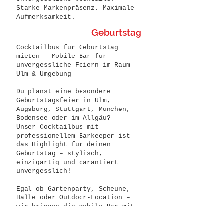
Starke Markenpräsenz. Maximale
Aufmerksamkeit.
Geburtstag
Cocktailbus für Geburtstag
mieten – Mobile Bar für
unvergessliche Feiern im Raum
Ulm & Umgebung
Du planst eine besondere
Geburtstagsfeier in Ulm,
Augsburg, Stuttgart, München,
Bodensee oder im Allgäu?
Unser Cocktailbus mit
professionellem Barkeeper ist
das Highlight für deinen
Geburtstag – stylisch,
einzigartig und garantiert
unvergesslich!
Egal ob Gartenparty, Scheune,
Halle oder Outdoor-Location –
wir bringen die mobile Bar mit
hochwertigen Cocktailsdirekt zu