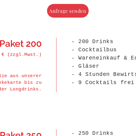
Anfrage senden
Paket 200
- 200 Drinks
- Cocktailbus
 € (zzgl.Mwst.)
- Wareneinkauf & E
- Gläser
- 4 Stunden Bewirt
Sie aus unserer
- 9 Cocktails frei
nkekarte bis zu
der Longdrinks.
Paket 250
- 250 Drinks