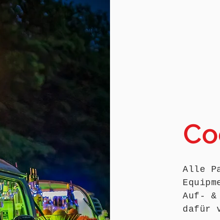
Co
Alle P
Equipm
Auf- &
dafür 