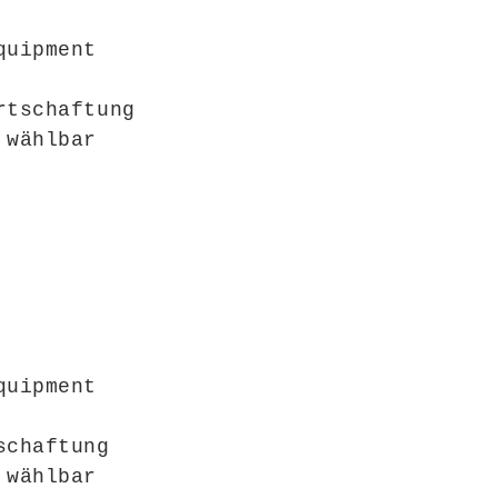
quipment
rtschaftung
 wählbar
quipment
schaftung
 wählbar