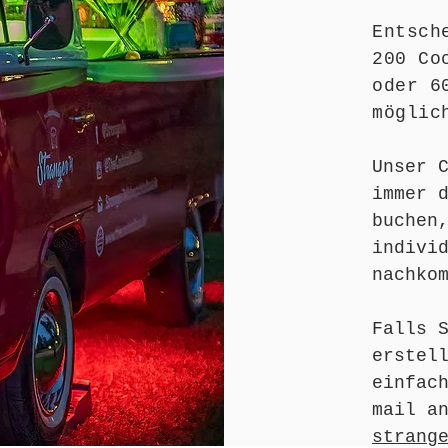
Entsch
200 Co
oder 6
möglic
Unser 
immer 
buchen
indivi
nachko
Falls 
erstel
einfac
mail a
strang